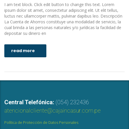
I am text block. Click edit button to change this text. Lorem
ipsum dolor sit amet, consectetur adipiscing elit. Ut elit tellus,
luctus nec ullamcorper mattis, pulvinar dapibus leo. Descripción
La Cuenta de Ahorros constituye una modalidad de servicio, la
cual brinda a las personas naturales y/o jurídicas la facilidad de
depositar su dinero en
read more
Central Telefónica:
(054) 232436
atencionalcliente@cajaincasur.com.pe
Política de Protección de Datos Personales