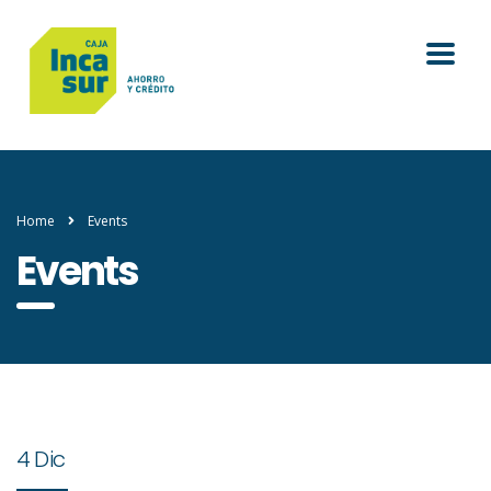
Home
Events
Events
4 Dic