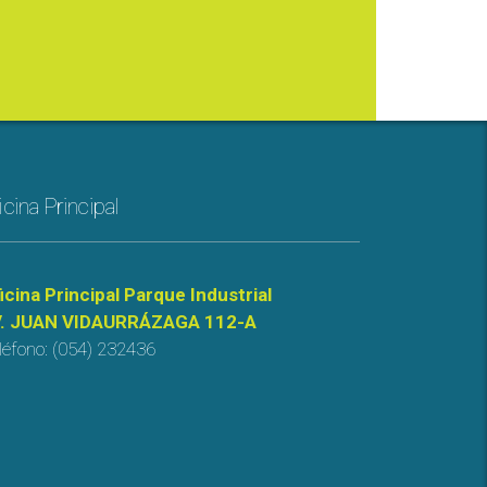
icina Principal
icina Principal Parque Industrial
. JUAN VIDAURRÁZAGA 112-A
léfono: (054) 232436