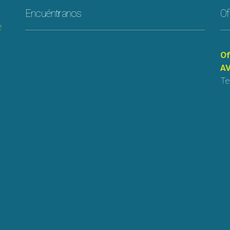
Encuéntranos
Of
e
Of
AV
Te