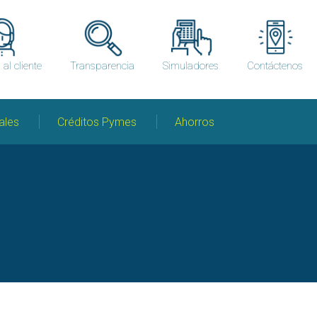
 al cliente
Transparencia
Simuladores
Contáctenos
ales
Créditos Pymes
Ahorros