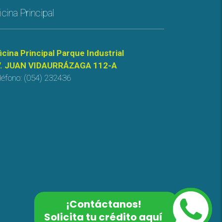
icina Principal
icina Principal Parque Industrial
. JUAN VIDAURRÁZAGA 112-A
léfono: (054) 232436
¡Contáctanos!
Solicita tu crédito aquí